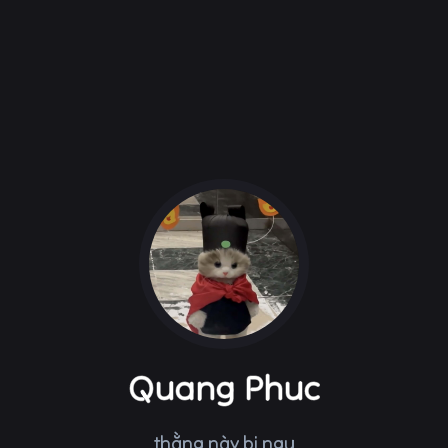
Quang Phuc
thằng này bị
ngu